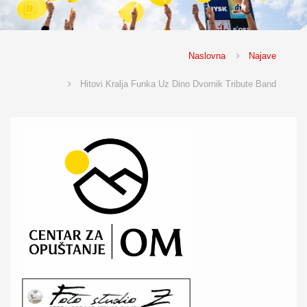
Naslovna
Najave
Hitovi Kralja Funka Uz Dino Dvornik Tribute Band