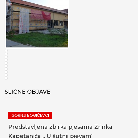
SLIČNE OBJAVE
GORNJI BOGIČEVCI
Predstavljena zbirka pjesama Zrinka
Z
Kapetanića „ U šutnji pjevam“