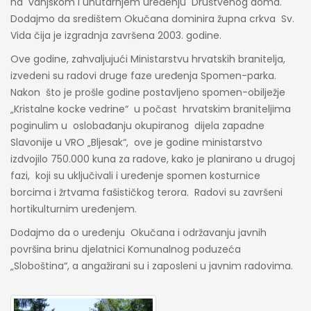
na vanjskom i unutarnjem uređenju Društvenog doma.
Dodajmo da središtem Okučana dominira župna crkva Sv.
Vida čija je izgradnja završena 2003. godine.
Ove godine, zahvaljujući Ministarstvu hrvatskih branitelja,
izvedeni su radovi druge faze uređenja Spomen-parka.
Nakon što je prošle godine postavljeno spomen-obilježje
„Kristalne kocke vedrine“ u počast hrvatskim braniteljima
poginulim u oslobađanju okupiranog dijela zapadne
Slavonije u VRO „Bljesak“, ove je godine ministarstvo
izdvojilo 750.000 kuna za radove, kako je planirano u drugoj
fazi, koji su uključivali i uređenje spomen kosturnice
borcima i žrtvama fašističkog terora. Radovi su završeni
hortikulturnim uređenjem.
Dodajmo da o uređenju Okučana i održavanju javnih
površina brinu djelatnici Komunalnog poduzeća
„Sloboština“, a angažirani su i zaposleni u javnim radovima.