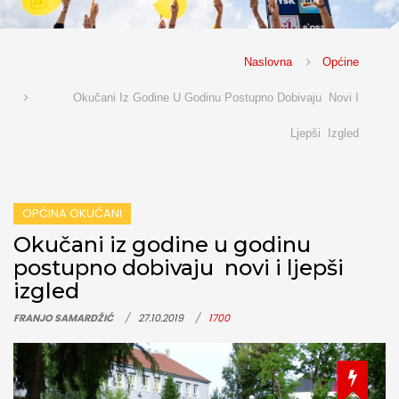
Naslovna
Općine
Okučani Iz Godine U Godinu Postupno Dobivaju Novi I
Ljepši Izgled
OPĆINA OKUČANI
Okučani iz godine u godinu
postupno dobivaju novi i ljepši
izgled
FRANJO SAMARDŽIĆ
27.10.2019
1700