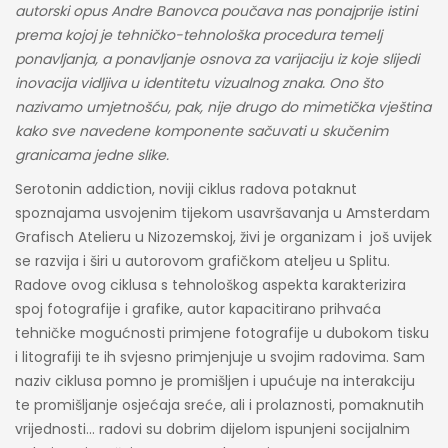
autorski opus Andre Banovca poučava nas ponajprije istini
prema kojoj je tehničko-tehnološka procedura temelj
ponavljanja, a ponavljanje osnova za varijaciju iz koje slijedi
inovacija vidljiva u identitetu vizualnog znaka. Ono što
nazivamo umjetnošću, pak, nije drugo do mimetička vještina
kako sve navedene komponente sačuvati u skučenim
granicama jedne slike.
Serotonin addiction, noviji ciklus radova potaknut
spoznajama usvojenim tijekom usavršavanja u Amsterdam
Grafisch Atelieru u Nizozemskoj, živi je organizam i još uvijek
se razvija i širi u autorovom grafičkom ateljeu u Splitu.
Radove ovog ciklusa s tehnološkog aspekta karakterizira
spoj fotografije i grafike, autor kapacitirano prihvaća
tehničke mogućnosti primjene fotografije u dubokom tisku
i litografiji te ih svjesno primjenjuje u svojim radovima. Sam
naziv ciklusa pomno je promišljen i upućuje na interakciju
te promišljanje osjećaja sreće, ali i prolaznosti, pomaknutih
vrijednosti… radovi su dobrim dijelom ispunjeni socijalnim