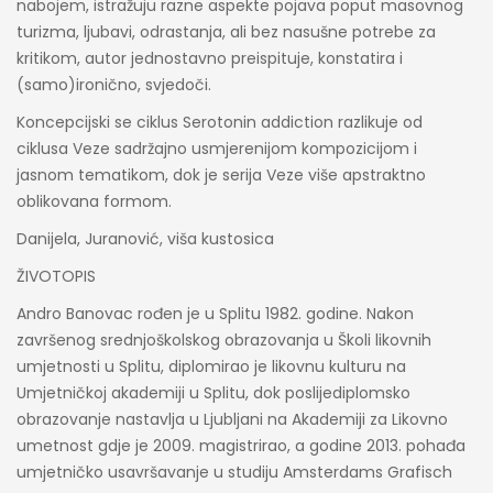
nabojem, istražuju razne aspekte pojava poput masovnog
turizma, ljubavi, odrastanja, ali bez nasušne potrebe za
kritikom, autor jednostavno preispituje, konstatira i
(samo)ironično, svjedoči.
Koncepcijski se ciklus Serotonin addiction razlikuje od
ciklusa Veze sadržajno usmjerenijom kompozicijom i
jasnom tematikom, dok je serija Veze više apstraktno
oblikovana formom.
Danijela, Juranović, viša kustosica
ŽIVOTOPIS
Andro Banovac rođen je u Splitu 1982. godine. Nakon
završenog srednjoškolskog obrazovanja u Školi likovnih
umjetnosti u Splitu, diplomirao je likovnu kulturu na
Umjetničkoj akademiji u Splitu, dok poslijediplomsko
obrazovanje nastavlja u Ljubljani na Akademiji za Likovno
umetnost gdje je 2009. magistrirao, a godine 2013. pohađa
umjetničko usavršavanje u studiju Amsterdams Grafisch